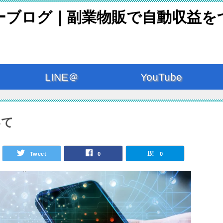
ーブログ｜副業物販で自動収益を
LINE＠
YouTube
いて
Tweet
0
0