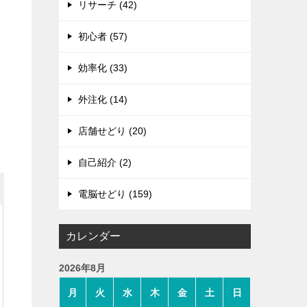
リサーチ (42)
初心者 (57)
効率化 (33)
外注化 (14)
店舗せどり (20)
自己紹介 (2)
電脳せどり (159)
カレンダー
2026年8月
月
火
水
木
金
土
日