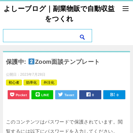
よしーブログ｜副業物販で自動収益
をつくれ
保護中:
Zoom面談テンプレート
公開日：
2023年7月28日
初心者
効率化
外注化
Pocket
LINE
Tweet
0
0
このコンテンツはパスワードで保護されています。閲
覧するには以下にパスワードを入力してください。