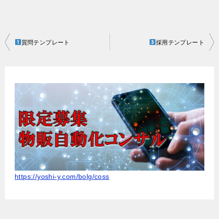
投
質問テンプレート
採用テンプレート
稿
ナ
ビ
ゲ
ー
シ
ョ
ン
https://yoshi-y.com/bolg/coss