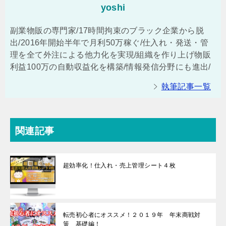
yoshi
副業物販の専門家/17時間拘束のブラック企業から脱
出/2016年開始半年で月利50万稼ぐ/仕入れ・発送・管
理を全て外注による他力化を実現/組織を作り上げ物販
利益100万の自動収益化を構築/情報発信分野にも進出/
執筆記事一覧
関連記事
超効率化！仕入れ・売上管理シート４枚
転売初心者にオススメ！２０１９年 年末商戦対
策 基礎編！