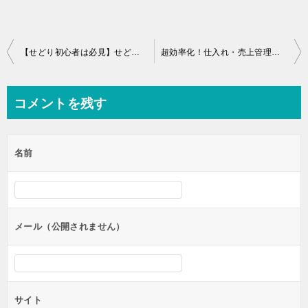
投
【せどり初心者は必見】せどりで月10万を効率的に稼ぐ方法
超効率化！仕入れ・売上管理シート４枚
稿
ナ
コメントを残す
ビ
ゲ
名前
ー
シ
ョ
ン
メール（公開されません）
サイト