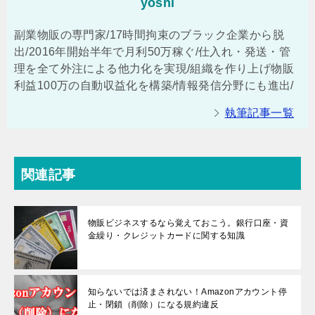
yoshi
副業物販の専門家/17時間拘束のブラック企業から脱
出/2016年開始半年で月利50万稼ぐ/仕入れ・発送・管
理を全て外注による他力化を実現/組織を作り上げ物販
利益100万の自動収益化を構築/情報発信分野にも進出/
執筆記事一覧
関連記事
物販ビジネスするなら覚えておこう。銀行口座・資
金繰り・クレジットカードに関する知識
知らないでは済まされない！Amazonアカウント停
止・閉鎖（削除）になる規約違反